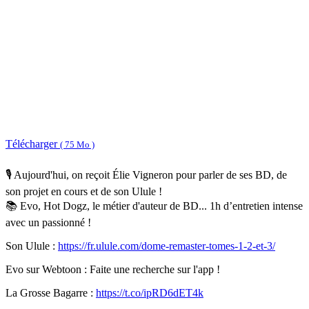
Télécharger
( 75 Mo )
🎙️ Aujourd'hui, on reçoit Élie Vigneron pour parler de ses BD, de
son projet en cours et de son Ulule !
📚 Evo, Hot Dogz, le métier d'auteur de BD... 1h d’entretien intense
avec un passionné !
Son Ulule :
https://fr.ulule.com/dome-remaster-tomes-1-2-et-3/
Evo sur Webtoon : Faite une recherche sur l'app !
La Grosse Bagarre :
https://t.co/ipRD6dET4k