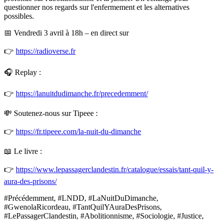
questionner nos regards sur l'enfermement et les alternatives
possibles.
📅 Vendredi 3 avril à 18h – en direct sur
👉
https://radioverse.fr
🎧 Replay :
👉
https://lanuitdudimanche.fr/precedemment/
💸 Soutenez-nous sur Tipeee :
👉
https://fr.tipeee.com/la-nuit-du-dimanche
📖 Le livre :
👉
https://www.lepassagerclandestin.fr/catalogue/essais/tant-quil-y-
aura-des-prisons/
#Précédemment, #LNDD, #LaNuitDuDimanche,
#GwenolaRicordeau, #TantQuilYAuraDesPrisons,
#LePassagerClandestin, #Abolitionnisme, #Sociologie, #Justice,