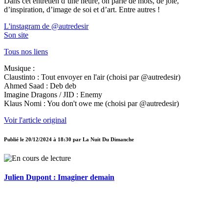
Dans cet entretien d’une heure, on parle de mots, de joie,
d’inspiration, d’image de soi et d’art. Entre autres !
L'instagram de @autredesir
Son site
Tous nos liens
Musique :
Claustinto : Tout envoyer en l'air (choisi par @autredesir)
Ahmed Saad : Deb deb
Imagine Dragons / JID : Enemy
Klaus Nomi : You don't owe me (choisi par @autredesir)
Voir l'article original
Publié le
20/12/2024 à 18:30
par
La Nuit Du Dimanche
Julien Dupont : Imaginer demain