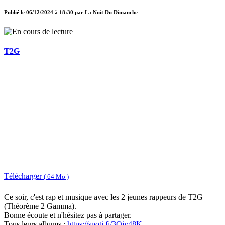
Publié le
06/12/2024 à 18:30
par
La Nuit Du Dimanche
T2G
Télécharger
( 64 Mo )
Ce soir, c'est rap et musique avec les 2 jeunes rappeurs de T2G
(Théorème 2 Gamma).
Bonne écoute et n'hésitez pas à partager.
Tous leurs albums :
https://spoti.fi/3Ojy48K